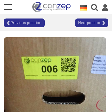
Previous position
Next position