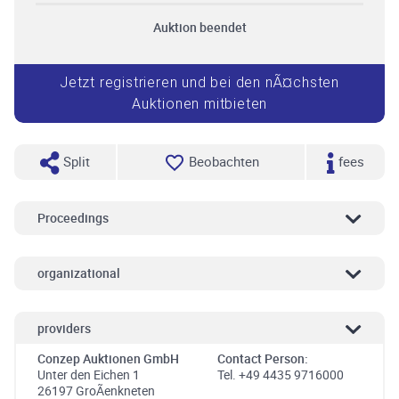
Auktion beendet
Jetzt registrieren und bei den nÃ¤chsten
Auktionen mitbieten
Split
Beobachten
fees
Proceedings
organizational
providers
Conzep Auktionen GmbH
Contact Person:
Unter den Eichen 1
Tel. +49 4435 9716000
26197 GroÃenkneten