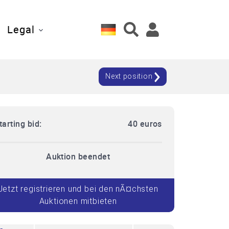
Legal
Next position
tarting bid:
40 euros
Auktion beendet
Jetzt registrieren und bei den nÃ¤chsten
Auktionen mitbieten