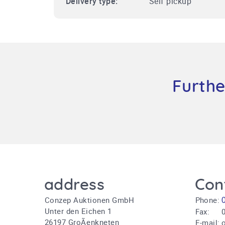
Delivery type:
Self pickup
Furthe
address
Con
Conzep Auktionen GmbH
Phone:
Unter den Eichen 1
Fax:
0
26197 GroÃenkneten
E-mail: