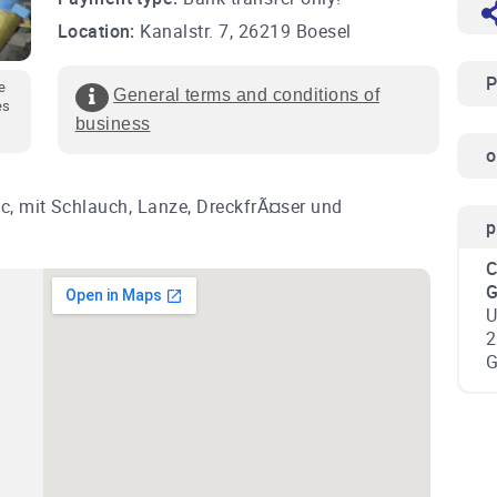
Location:
Kanalstr. 7, 26219 Boesel
P
e
General terms and conditions of
es
business
o
c, mit Schlauch, Lanze, DreckfrÃ¤ser und
p
C
U
2
G