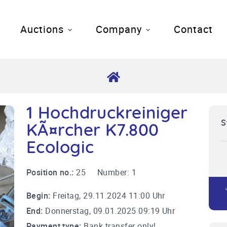
Auctions
Company
Contact
1 Hochdruckreiniger
S
KÃ¤rcher K7.800
Ecologic
Position no.:
25
Number:
1
Begin:
Freitag, 29.11.2024 11:00 Uhr
End:
Donnerstag, 09.01.2025 09:19 Uhr
Payment type:
Bank transfer only!