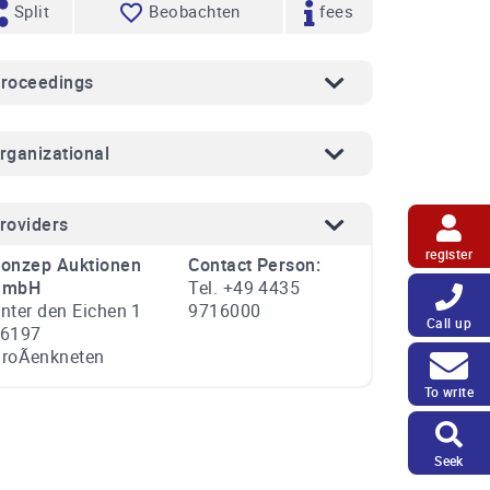
Split
Beobachten
fees
roceedings
rganizational
roviders
register
onzep Auktionen
Contact Person:
GmbH
Tel. +49 4435
nter den Eichen 1
9716000
Call up
6197
roÃenkneten
To write
Seek