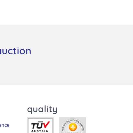
auction
quality
ence