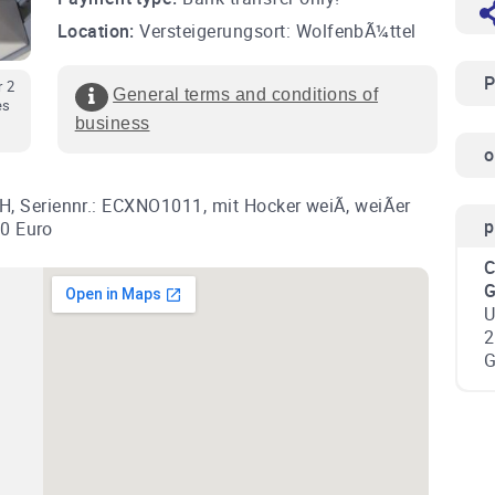
Location:
Versteigerungsort: WolfenbÃ¼ttel
P
r 2
General terms and conditions of
es
business
o
 Seriennr.: ECXNO1011, mit Hocker weiÃ, weiÃer
p
50 Euro
C
U
2
G