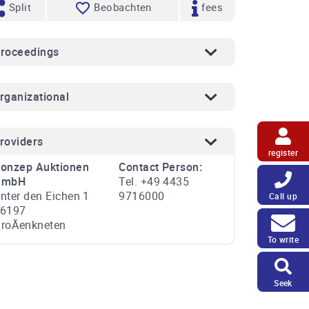
Split
Beobachten
fees
roceedings
rganizational
roviders
register
onzep Auktionen
Contact Person:
GmbH
Tel. +49 4435
nter den Eichen 1
9716000
Call up
6197
roÃenkneten
To write
Seek