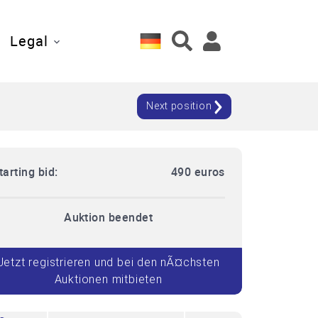
Legal
Next position
tarting bid:
490 euros
Auktion beendet
Jetzt registrieren und bei den nÃ¤chsten
Auktionen mitbieten