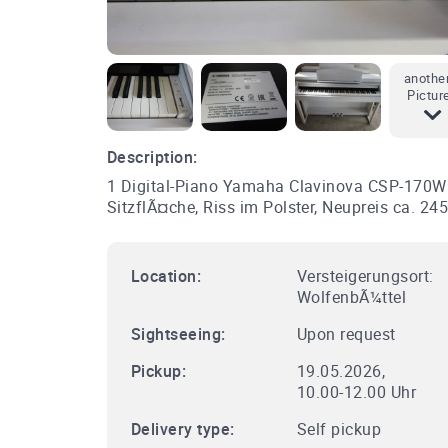
anothe
Pictur
Description:
1 Digital-Piano Yamaha Clavinova CSP-170WH,
SitzflÃ¤che, Riss im Polster, Neupreis ca. 24
Location:
Versteigerungsort:
WolfenbÃ¼ttel
Sightseeing:
Upon request
Pickup:
19.05.2026,
10.00-12.00 Uhr
Delivery type:
Self pickup