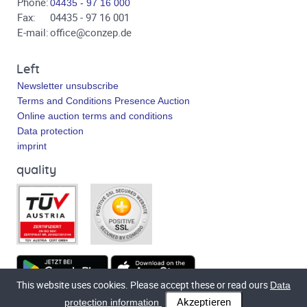
Phone:
04435 - 97 16 000
Fax:
04435 - 97 16 001
E-mail:
office@conzep.de
Left
Newsletter unsubscribe
Terms and Conditions Presence Auction
Online auction terms and conditions
Data protection
imprint
quality
This website uses cookies. Please accept these or read ours
Data
Technical implementation
bluetronix.de
protection information