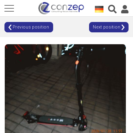
Previous position
Next position