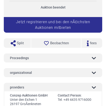
Auktion beendet
Jetzt registrieren und bei den nÃ¤chsten
Auktionen mitbieten
Split
Beobachten
fees
Proceedings
organizational
providers
Conzep Auktionen GmbH
Contact Person:
Unter den Eichen 1
Tel. +49 4435 9716000
26197 GroÃenkneten