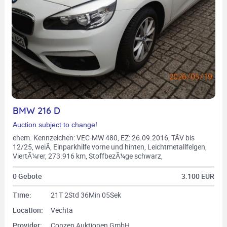
BMW 216 D
Auction subject to change!
ehem. Kennzeichen: VEC-MW 480, EZ: 26.09.2016, TÃV bis
12/25, weiÃ, Einparkhilfe vorne und hinten, Leichtmetallfelgen,
ViertÃ¼rer, 273.916 km, StoffbezÃ¼ge schwarz,
Multifunktionslederlenkrad, Fahrgestellnr.:
WBA2B31040V813765, 6-Gang-Schaltgetriebe, 85 KW, 1.496
0 Gebote
3.100 EUR
ccm, Diesel, Euro 6, 0005/BXS
Time:
21T 2Std 36Min 03Sek
Location:
Vechta
Provider:
Conzep Auktionen GmbH