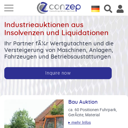
Industrieauktionen aus
Insolvenzen und Liquidationen
Ihr Partner fÃ¼r Wertgutachten und die
Versteigerung von Maschinen, Anlagen,
Fahrzeugen und Betriebsaustattungen
Inquire now
Bau Auktion
Tischlerei-Auktion
Bitte beachten Sie die
Auktionen im Juli und
ca. 60 Positionen Fuhrpark,
ca. 120 Position gepflegter
August
GerÃ¤te, Material
Maschinen- und
Werkzeugbestand, u.a.
Handwerk, Fahrzeuge,
▸ mehr Infos
Breitbandschlieferm
Metallbearbeitung, Bau