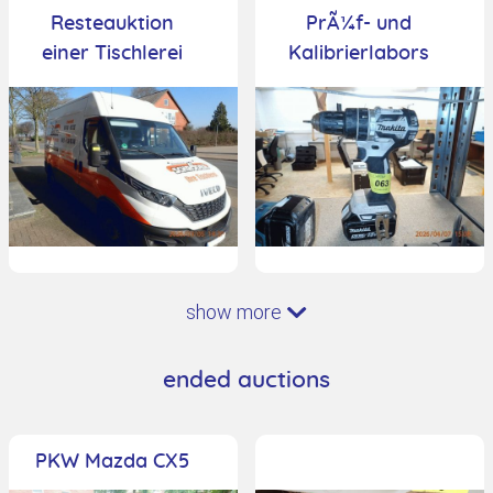
Resteauktion
PrÃ¼f- und
einer Tischlerei
Kalibrierlabors
show more
ended auctions
PKW Mazda CX5